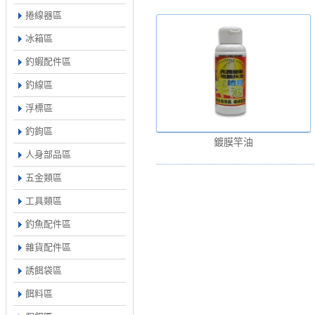
捲線器區
冰箱區
釣蝦配件區
釣線區
浮標區
釣鉤區
鍍膜竿油
人身部品區
五金類區
工具類區
釣魚配件區
雜貨配件區
誘餌袋區
餌料區