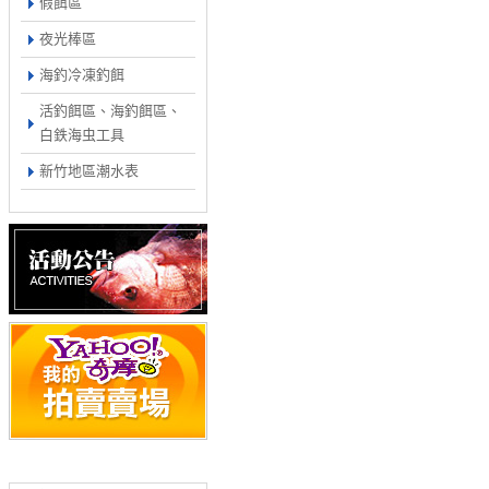
假餌區
夜光棒區
海釣冷凍釣餌
活釣餌區、海釣餌區、
白鉄海虫工具
新竹地區潮水表