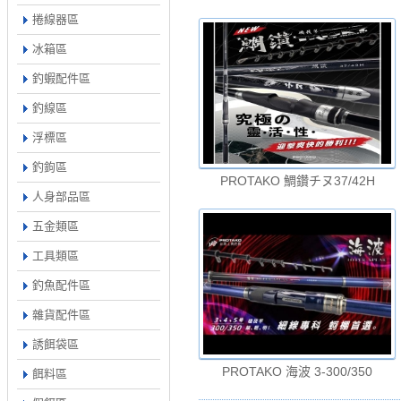
捲線器區
冰箱區
釣蝦配件區
釣線區
浮標區
釣鉤區
PROTAKO 鯛鑽チヌ37/42H
人身部品區
五金類區
工具類區
釣魚配件區
雜貨配件區
誘餌袋區
PROTAKO 海波 3-300/350
餌料區