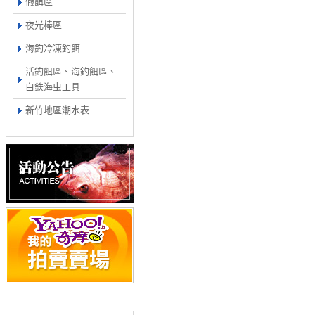
假餌區
夜光棒區
海釣冷凍釣餌
活釣餌區、海釣餌區、
白鉄海虫工具
新竹地區潮水表