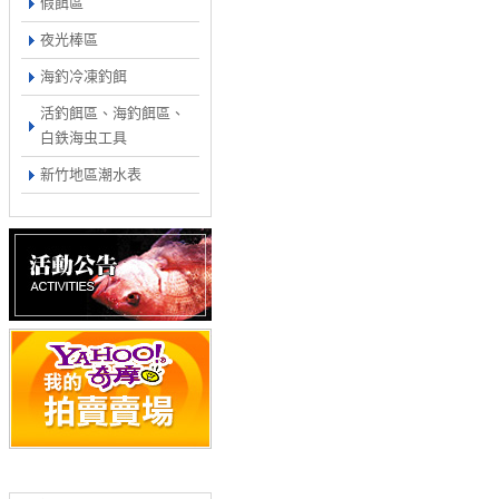
假餌區
夜光棒區
海釣冷凍釣餌
活釣餌區、海釣餌區、
白鉄海虫工具
新竹地區潮水表