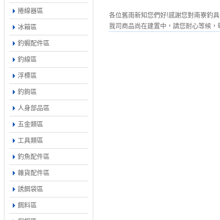
捲線器區
各位舊雨新知您們好!感謝您對南寮釣具
我司商品尚在建置中，請您耐心等候，敬
冰箱區
釣蝦配件區
釣線區
浮標區
釣鉤區
人身部品區
五金類區
工具類區
釣魚配件區
雜貨配件區
誘餌袋區
餌料區