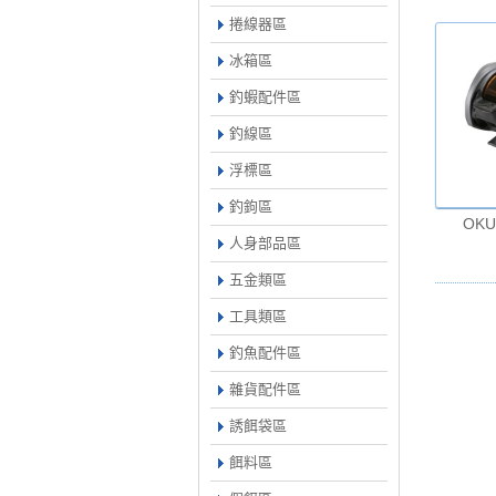
捲線器區
冰箱區
釣蝦配件區
釣線區
浮標區
釣鉤區
OKU
人身部品區
五金類區
工具類區
釣魚配件區
雜貨配件區
誘餌袋區
餌料區