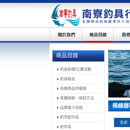
商品目錄
釣具新聞/比賽活動
釣具新品
各類商品特優惠
各種綁鉤、綁結方法
捲線器
品牌電子目錄
釣竿配件區
全部
釣竿區