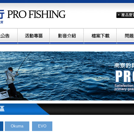
南寮釣具行
區
Okuma
EVO