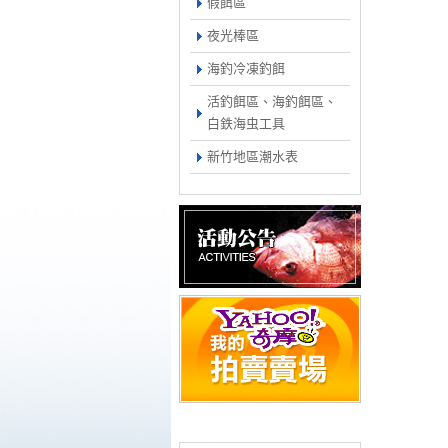
假餌區
夜光棒區
海釣冷凍釣餌
活釣餌區、海釣餌區、
白鉄海虫工具
新竹地區潮水表