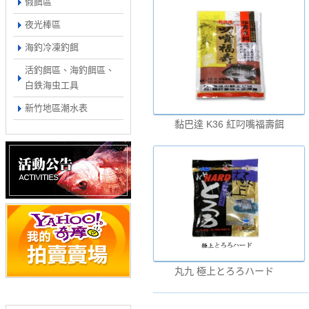
假餌區
夜光棒區
海釣冷凍釣餌
活釣餌區、海釣餌區、
白鉄海虫工具
新竹地區潮水表
黏巴達 K36 紅叼嘴福壽餌
丸九 極上とろろハード