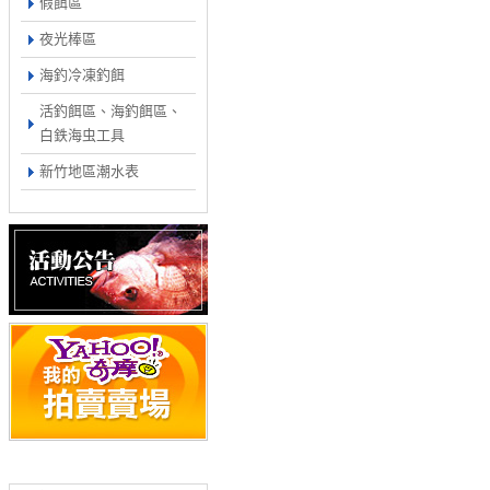
假餌區
夜光棒區
海釣冷凍釣餌
活釣餌區、海釣餌區、
白鉄海虫工具
新竹地區潮水表