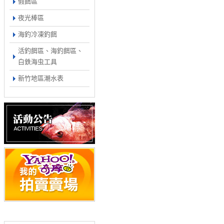
假餌區
夜光棒區
海釣冷凍釣餌
活釣餌區、海釣餌區、
白鉄海虫工具
新竹地區潮水表