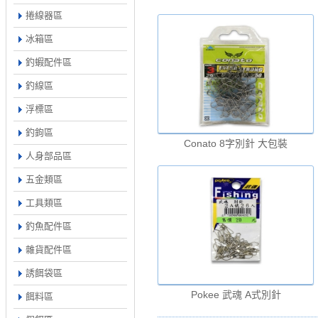
捲線器區
冰箱區
釣蝦配件區
釣線區
浮標區
釣鉤區
Conato 8字別針 大包裝
人身部品區
五金類區
工具類區
釣魚配件區
雜貨配件區
誘餌袋區
Pokee 武魂 A式別針
餌料區