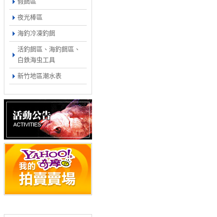
假餌區
夜光棒區
海釣冷凍釣餌
活釣餌區、海釣餌區、
白鉄海虫工具
新竹地區潮水表