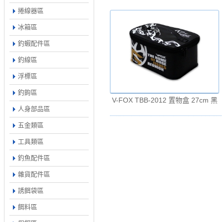
捲線器區
冰箱區
釣蝦配件區
釣線區
浮標區
釣鉤區
V-FOX TBB-2012 置物盒 27cm 黑
人身部品區
五金類區
工具類區
釣魚配件區
雜貨配件區
誘餌袋區
餌料區