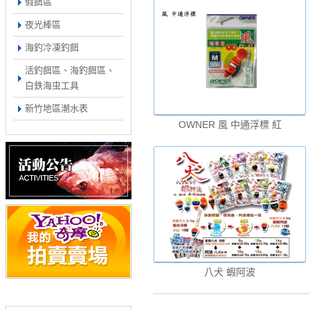
假餌區
夜光棒區
海釣冷凍釣餌
活釣餌區、海釣餌區、
白鉄海虫工具
新竹地區潮水表
OWNER 風 中通浮標 紅
八犬 蝦阿波