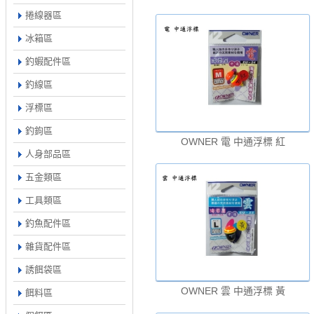
捲線器區
冰箱區
釣蝦配件區
釣線區
浮標區
釣鉤區
OWNER 電 中通浮標 紅
人身部品區
五金類區
工具類區
釣魚配件區
雜貨配件區
誘餌袋區
OWNER 雲 中通浮標 黃
餌料區