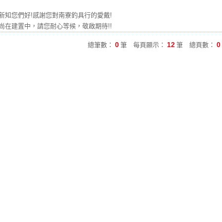
新知您們好!感謝您對南寮釣具行的愛戴!
尚在建置中，請您耐心等候，敬啟期待!!
0
12
0
總筆數：
筆 每頁顯示：
筆 總頁數：