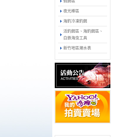
假餌區
夜光棒區
海釣冷凍釣餌
活釣餌區、海釣餌區、
白鉄海虫工具
新竹地區潮水表