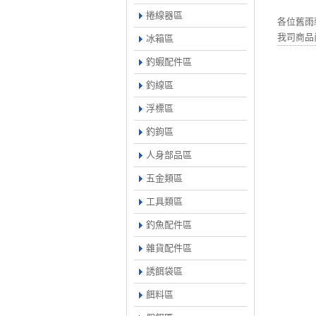
捲線器區
各位舊雨
我司商品
冰箱區
釣蝦配件區
釣線區
浮標區
釣鉤區
人身部品區
五金類區
工具類區
釣魚配件區
雜貨配件區
誘餌袋區
餌料區