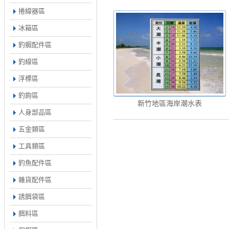
捲線器區
冰箱區
釣蝦配件區
釣線區
浮標區
釣鉤區
新竹地區海岸潮水表
人身部品區
五金類區
工具類區
釣魚配件區
雜貨配件區
誘餌袋區
餌料區