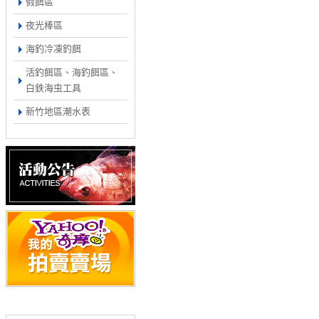
假餌區
夜光棒區
海釣冷凍釣餌
活釣餌區、海釣餌區、
白鉄海虫工具
新竹地區潮水表