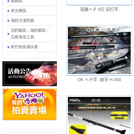
假餌區
筏鷹ヘチ 8尺 前打竿
夜光棒區
海釣冷凍釣餌
活釣餌區、海釣餌區、
白鉄海虫工具
新竹地區潮水表
DK へチ竿- 銀牙 H-300