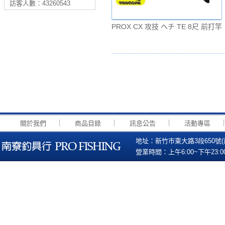
訪客人數：43260543
PROX CX 攻技 ヘチ TE 8尺 前打竿
｜
｜
｜
關於我們
商品目錄
訊息公告
活動專區
地址：新竹市東大路3段650號(南寮國小
營業時間：上午6:00~下午23:00