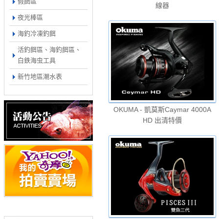
假餌區
線器
夜光棒區
海釣冷凍釣餌
活釣餌區、海釣餌區、
白鉄海虫工具
新竹地區潮水表
OKUMA - 凱莫斯Caymar 4000A
HD 出清特價