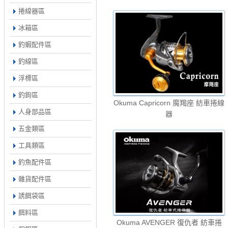
捲線器區
冰箱區
釣蝦配件區
釣線區
浮標區
釣鉤區
Okuma Capricorn 魔羯座 紡車捲線
人身部品區
器
五金類區
工具類區
釣魚配件區
雜貨配件區
誘餌袋區
餌料區
Okuma AVENGER 復仇者 紡車捲