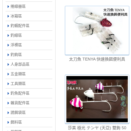
捲線器區
冰箱區
釣蝦配件區
釣線區
浮標區
釣鉤區
太刀魚 TENYA 快速換餌便利具
人身部品區
五金類區
工具類區
釣魚配件區
雜貨配件區
誘餌袋區
餌料區
莎美 極光 テンヤ (天亞) 雙鉤 50