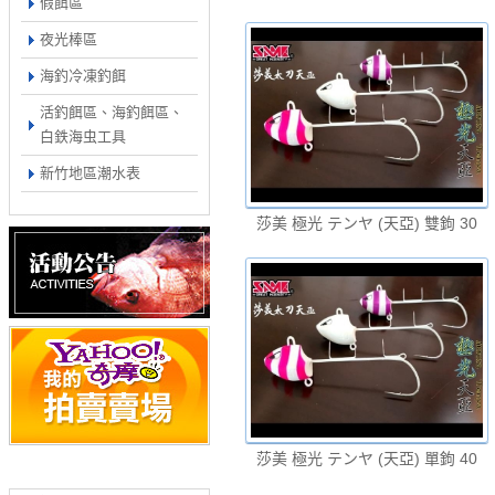
假餌區
夜光棒區
海釣冷凍釣餌
活釣餌區、海釣餌區、
白鉄海虫工具
新竹地區潮水表
莎美 極光 テンヤ (天亞) 雙鉤 30
莎美 極光 テンヤ (天亞) 單鉤 40