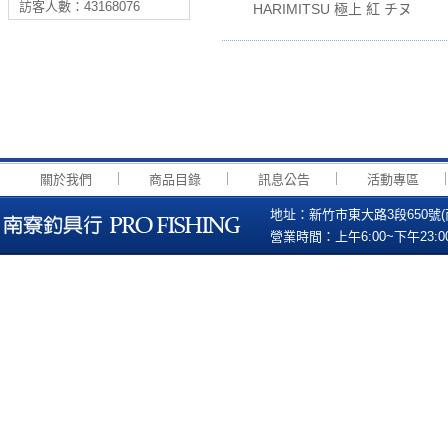
訪客人數：43168076
HARIMITSU 極上 紅 チヌ
第
｜
｜
｜
關於我們
商品目錄
訊息公告
活動專區
地址：新竹市東大路3段650號(南寮國小
營業時間：上午6:00~下午23:00