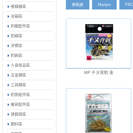
夢鉤屋
Maxpro
PR
捲線器區
冰箱區
釣蝦配件區
釣線區
浮標區
釣鉤區
人身部品區
MP チヌ背刺 金
五金類區
工具類區
釣魚配件區
雜貨配件區
誘餌袋區
餌料區