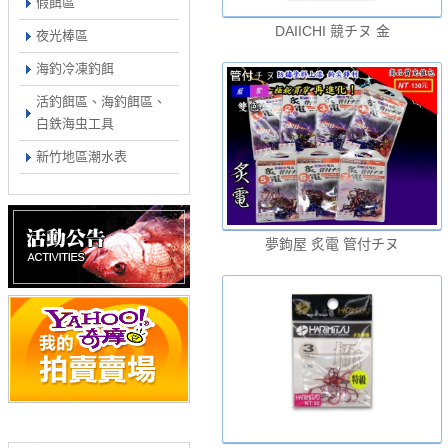
假餌區
DAIICHI 競チヌ 金
夜光棒區
海釣冷凍釣餌
活釣餌區、海釣餌區、
白鉄海虫工具
新竹地區潮水表
夢鉤屋 炙電 管付チヌ