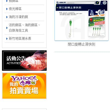
假餌區
夜光棒區
海釣冷凍釣餌
活釣餌區、海釣餌區、
白鉄海虫工具
新竹地區潮水表
閉口旋轉止滑快別